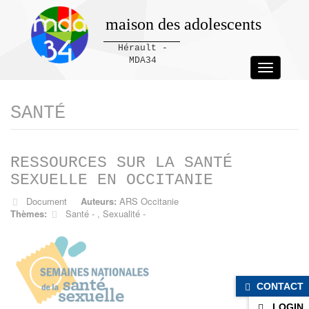
maison des adolescents
Hérault -
MDA34
Toggle
navigation
Panneau de gestion des cookies
SANTÉ
RESSOURCES SUR LA SANTÉ
SEXUELLE EN OCCITANIE
Document
Auteurs:
ARS Occitanie
Thèmes:
Santé
,
Sexualité
CONTACT
LOGIN