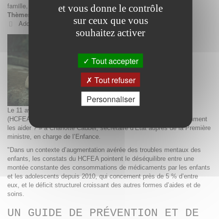
famille
,
de l’enfance et de l’âge
et vous donne le contrôle
Thèmes:
sur ceux que vous
Adolescence et son environnement
,
Santé
,
Psychiatrie
souhaitez activer
Tout accepter
Tout refuser
Personnaliser
Le 11 avril, le Haut Conseil de la famille, de l’enfance et de l’âge
(HCFEA) a remis son rapport « Quand les enfants vont mal : comment
les aider ? » à Charlotte Caubel, secrétaire d’État auprès de la Première
ministre, en charge de l’Enfance.
"Dans un contexte d’augmentation avérée des troubles mentaux des
enfants, les constats du HCFEA pointent le déséquilibre entre une
montée constante des consommations de médicaments par les enfants
et les adolescents depuis 2010, qui concernent près de 5 % d’entre
eux, et le déficit structurel croissant des autres formes d’aides et de
soins.
UN GUIDE DE PRÉVENTION ET DE