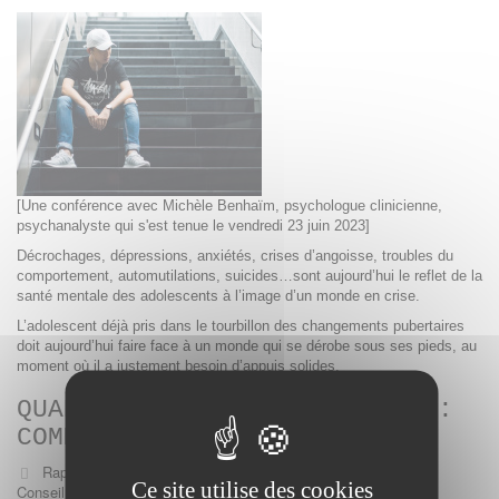
[Une conférence avec Michèle Benhaïm, psychologue clinicienne,
psychanalyste qui s'est tenue le vendredi 23 juin 2023]
Décrochages, dépressions, anxiétés, crises d’angoisse, troubles du
comportement, automutilations, suicides…sont aujourd’hui le reflet de la
santé mentale des adolescents à l’image d’un monde en crise.
L’adolescent déjà pris dans le tourbillon des changements pubertaires
doit aujourd’hui faire face à un monde qui se dérobe sous ses pieds, au
moment où il a justement besoin d’appuis solides.
QUAND LES ENFANTS VONT MAL :
COMMENT LES AIDER ?
Rapport
Auteurs:
Ce site utilise des cookies
Conseil de l'enfance et de l'adolescence du Haut conseil de la