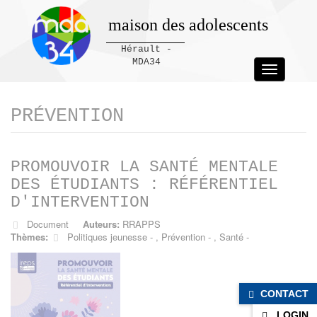
maison des adolescents
Hérault -
MDA34
Toggle
navigation
Panneau de gestion des cookies
PRÉVENTION
PROMOUVOIR LA SANTÉ MENTALE
DES ÉTUDIANTS : RÉFÉRENTIEL
D'INTERVENTION
Document
Auteurs:
RRAPPS
Thèmes:
Politiques jeunesse
,
Prévention
,
Santé
CONTACT
LOGIN