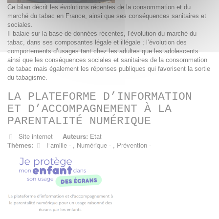
Ce bilan décrit les évolutions récentes de la consommation et du
marché du tabac en France, ainsi que ses conséquences sanitaires et
sociales.
Il balaie sur la base de données récentes, l’évolution du marché du
tabac, dans ses composantes légale et illégale ; l’évolution des
comportements d’usages tant chez les adultes que les adolescents
ainsi que les conséquences sociales et sanitaires de la consommation
de tabac mais également les réponses publiques qui favorisent la sortie
du tabagisme.
LA PLATEFORME D’INFORMATION
ET D’ACCOMPAGNEMENT À LA
PARENTALITÉ NUMÉRIQUE
Site internet
Auteurs:
Etat
Thèmes:
Famille
,
Numérique
,
Prévention