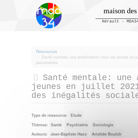
maison des
Hérault - MDA3
Panneau de gestion des cookies
Ressources
Santé mentale: une amélioration chez les jeunes en ju
persistantes
Santé mentale: une 
jeunes en juillet 202
des inégalités social
Type de ressource:
Etude
Thèmes:
Santé
Psychiatrie
Sociologie
Auteurs:
Jean-Baptiste Hazo
Aristide Boulch