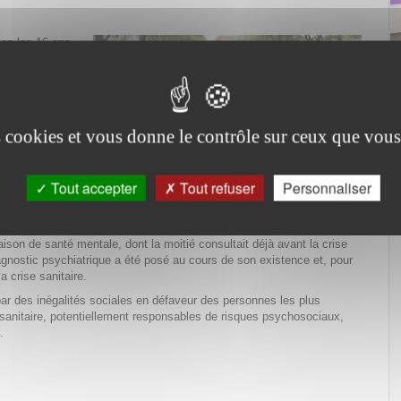
hez les 16 ans
onne sur dix
e la prévalence
 niveaux
ome anxieux.
ent mêlées
es cookies et vous donne le contrôle sur ceux que vous
ffectée des
 16 ans ou
Tout accepter
Tout refuser
Personnaliser
 sexe : près de
nts
 Entre mars
aison de santé mentale, dont la moitié consultait déjà avant la crise
agnostic psychiatrique a été posé au cours de son existence et, pour
a crise sanitaire.
ar des inégalités sociales en défaveur des personnes les plus
 sanitaire, potentiellement responsables de risques psychosociaux,
.