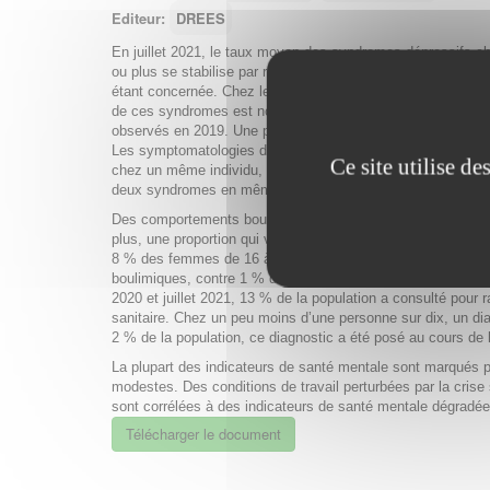
Editeur:
DREES
En juillet 2021, le taux moyen des syndromes dépressifs c
ou plus se stabilise par rapport à novembre 2020, une pers
étant concernée. Chez les jeunes de 16 à 24 ans, le recul d
de ces syndromes est notable, sans toutefois retrouver les
observés en 2019. Une personne sur dix présente un syndr
Les symptomatologies dépressives et anxieuses sont souv
Ce site utilise d
chez un même individu, plus d’une personne sur vingt est a
deux syndromes en même temps.
Des comportements boulimiques sont déclarés par 4 % des
plus, une proportion qui varie beaucoup selon les âges et le
8 % des femmes de 16 à 24 ans déclarent des comporteme
boulimiques, contre 1 % des personnes de 65 ans ou plus.
2020 et juillet 2021, 13 % de la population a consulté pour r
sanitaire. Chez un peu moins d’une personne sur dix, un di
2 % de la population, ce diagnostic a été posé au cours de l
La plupart des indicateurs de santé mentale sont marqués p
modestes. Des conditions de travail perturbées par la crise
sont corrélées à des indicateurs de santé mentale dégradée
Télécharger le document