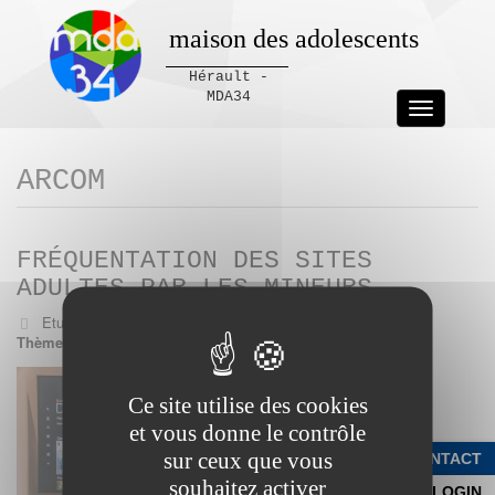
maison des adolescents
Hérault -
MDA34
Toggle
navigation
Panneau de gestion des cookies
ARCOM
FRÉQUENTATION DES SITES
ADULTES PAR LES MINEURS
Etude
Auteurs:
Arcom
Thèmes:
Numérique
,
Sexualité
Ce site utilise des cookies
et vous donne le contrôle
sur ceux que vous
CONTACT
souhaitez activer
LOGIN